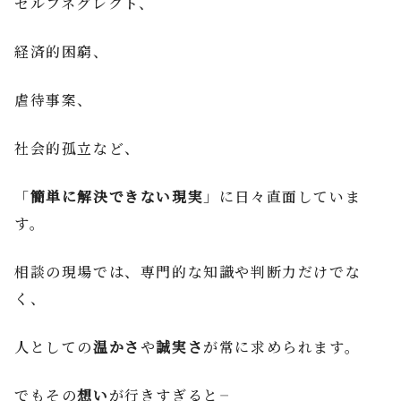
セルフネグレクト、
経済的困窮、
虐待事案、
社会的孤立など、
「
簡単に解決できない現実
」に日々直面していま
す。
相談の現場では、専門的な知識や判断力だけでな
く、
人としての
温かさ
や
誠実さ
が常に求められます。
でもその
想い
が行きすぎると――